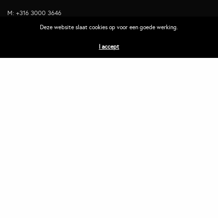
M: +316 3000 3646
E:
contact
Deze website slaat cookies op voor een goede werking.
Adres
I accept
Slepersgilde 5
8253GM Dronten
Bezoek alleen op afspraak
Diensten
App ontwikkeling
Website ontwerp
Website ontwikkeling
Website onderhoud
Website optimalisatie
Portfolio