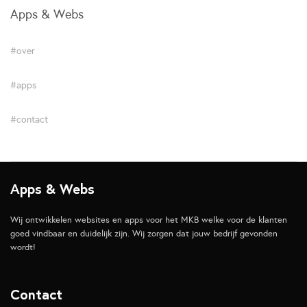
Apps & Webs
#over
#apps
#contact
Apps & Webs
Wij ontwikkelen websites en apps voor het MKB welke voor de klanten
goed vindbaar en duidelijk zijn. Wij zorgen dat jouw bedrijf gevonden
wordt!
Contact