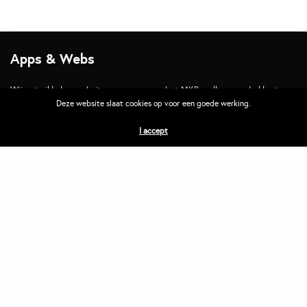
Apps & Webs
Wij ontwikkelen websites en apps voor het MKB welke voor de klanten
goed vindbaar en duidelijk zijn. Wij zorgen dat jouw bedrijf gevonden
Deze website slaat cookies op voor een goede werking.
wordt!
I accept
Contact
M: +316 3000 3646
E:
contact
Adres
Slepersgilde 5
8253GM Dronten
Bezoek alleen op afspraak