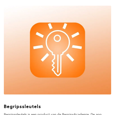
Begripssleutels
Begripssleutels is een product van de BegripsAcademie. De app